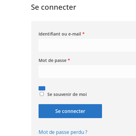
Se connecter
O
Identifiant ou e-mail
*
b
l
i
O
Mot de passe
*
g
b
a
l
t
i
o
g
Se souvenir de moi
i
a
r
t
e
Se connecter
o
i
r
Mot de passe perdu ?
e