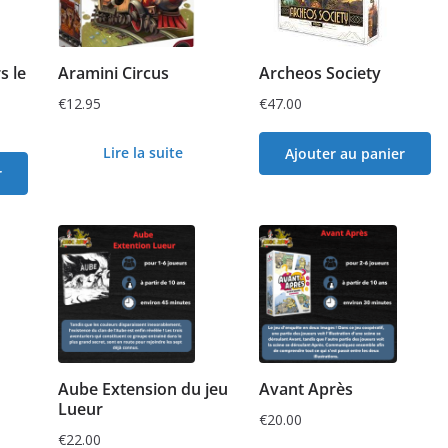
s le
Aramini Circus
Archeos Society
€
12.95
€
47.00
Lire la suite
Ajouter au panier
r
Aube Extension du jeu
Avant Après
Lueur
€
20.00
€
22.00