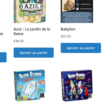
l
Azul – Le Jardin de la
Babylon
ée
Reine
€
55.00
€
46.00
Ajouter au panier
Ajouter au panier
r