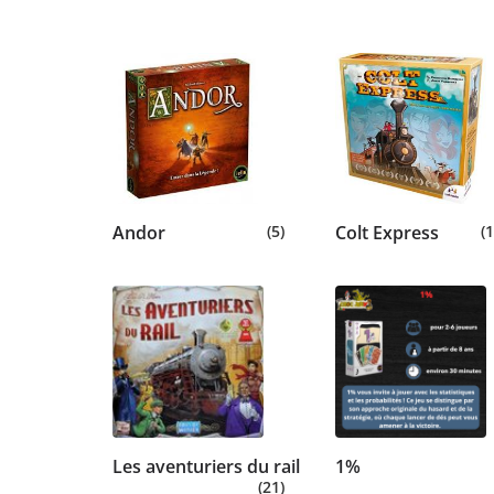
Andor
(5)
Colt Express
(1
Les aventuriers du rail
1%
(21)