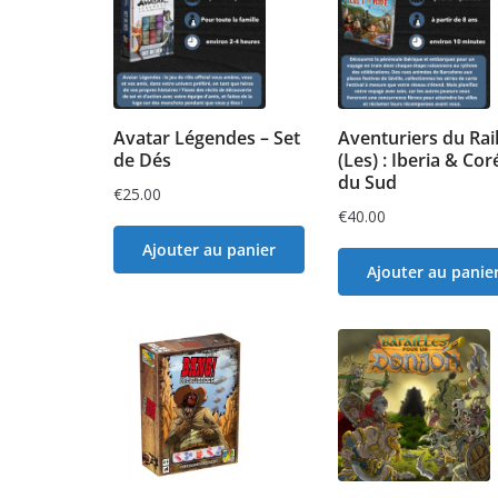
Avatar Légendes – Set
Aventuriers du Rai
de Dés
(Les) : Iberia & Cor
du Sud
€
25.00
€
40.00
Ajouter au panier
Ajouter au panie