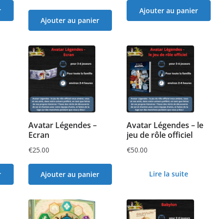
r
Ajouter au panier
Ajouter au panier
Avatar Légendes –
Avatar Légendes – le
Ecran
jeu de rôle officiel
€
25.00
€
50.00
Lire la suite
r
Ajouter au panier