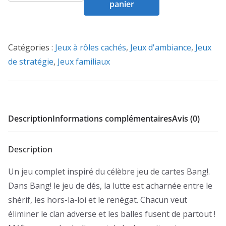
panier
Bang
-
Jeu
Catégories :
Jeux à rôles cachés
,
Jeux d'ambiance
,
Jeux
de
de stratégie
,
Jeux familiaux
dés
Description
Informations complémentaires
Avis (0)
Description
Un jeu complet inspiré du célèbre jeu de cartes Bang!.
Dans Bang! le jeu de dés, la lutte est acharnée entre le
shérif, les hors-la-loi et le renégat. Chacun veut
éliminer le clan adverse et les balles fusent de partout !