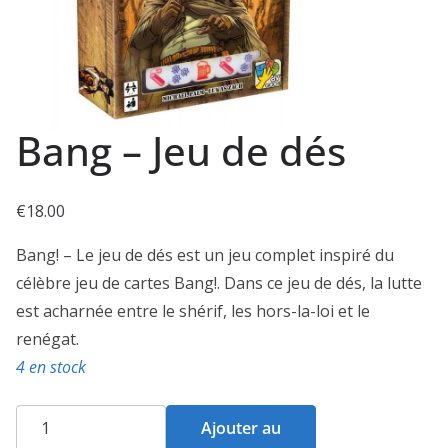
Bang – Jeu de dés
€
18.00
Bang! – Le jeu de dés est un jeu complet inspiré du
célèbre jeu de cartes Bang!. Dans ce jeu de dés, la lutte
est acharnée entre le shérif, les hors-la-loi et le
renégat.
4 en stock
quantité
Ajouter au
de