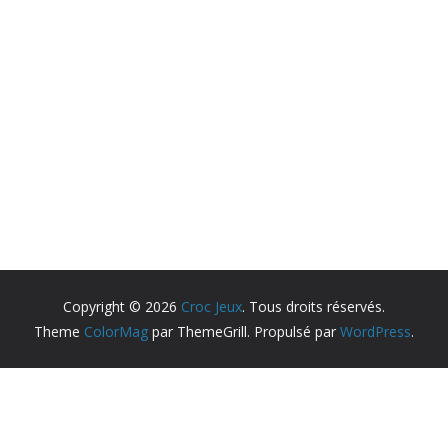
Copyright © 2026
Croc Jeux
. Tous droits réservés.
Theme
ColorMag
par ThemeGrill. Propulsé par
WordPress
.