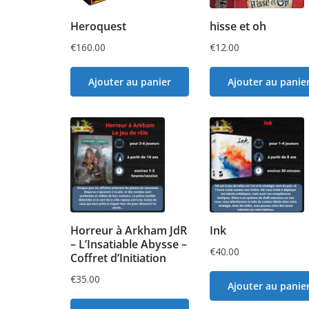
Heroquest
hisse et oh
€
160.00
€
12.00
Ajouter au panier
Ajouter au panie
Horreur à Arkham JdR
Ink
– L’Insatiable Abysse –
€
40.00
Coffret d’Initiation
€
35.00
Ajouter au panie