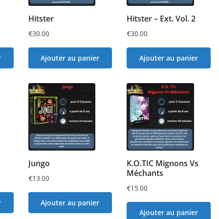
Hitster
Hitster – Ext. Vol. 2
€
30.00
€
30.00
r
Ajouter au panier
Ajouter au panier
Jungo
K.O.TIC Mignons Vs
Méchants
€
13.00
€
15.00
r
Ajouter au panier
Ajouter au panier