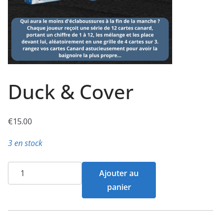
Duck & Cover
€
15.00
3 en stock
quantité
Ajouter au
de
panier
Duck
&