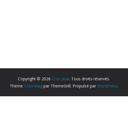
Copyright © 2026
Croc Jeux
. Tous droits réservés.
Theme
ColorMag
par ThemeGrill. Propulsé par
WordPress
.