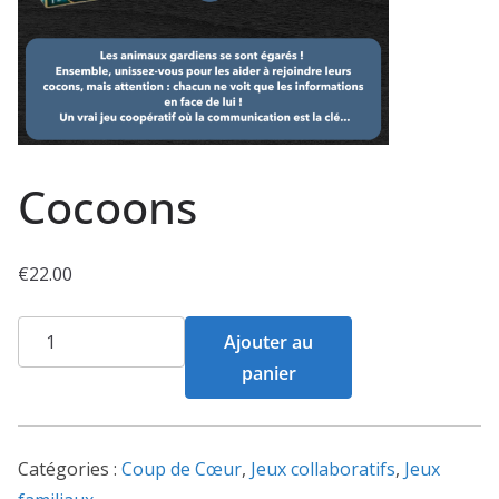
Cocoons
€
22.00
quantité
Ajouter au
de
panier
Cocoons
Catégories :
Coup de Cœur
,
Jeux collaboratifs
,
Jeux