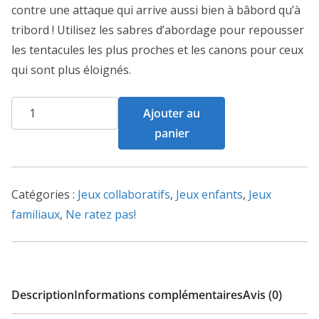
contre une attaque qui arrive aussi bien à bâbord qu’à
tribord ! Utilisez les sabres d’abordage pour repousser
les tentacules les plus proches et les canons pour ceux
qui sont plus éloignés.
quantité
Ajouter au
de
panier
Kraken
Attack
!
Catégories :
Jeux collaboratifs
,
Jeux enfants
,
Jeux
familiaux
,
Ne ratez pas!
Description
Informations complémentaires
Avis (0)