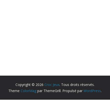
Copyright © 2026
Croc Jeux
. Tous droits réservés.
Theme
ColorMag
par ThemeGrill. Propulsé par
WordPress
.