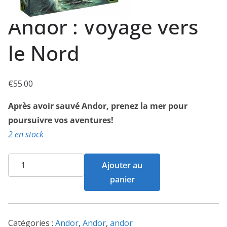
Andor : Voyage vers
le Nord
€
55.00
Après avoir sauvé Andor, prenez la mer pour
poursuivre vos aventures!
2 en stock
quantité
Ajouter au
de
panier
Andor
:
Voyage
Catégories :
Andor
,
Andor
,
andor