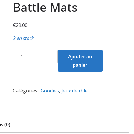
Battle Mats
€
29.00
2 en stock
quantité
Ajouter au
de
panier
Big
Book
of
Catégories :
Goodies
,
Jeux de rôle
Sci
Fi
Battle
Mats
s (0)