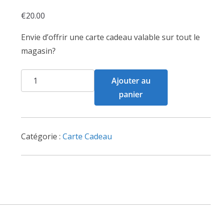
€
20.00
Envie d’offrir une carte cadeau valable sur tout le
magasin?
quantité
Ajouter au
de
panier
Carte
cadeau
-
Catégorie :
Carte Cadeau
20€