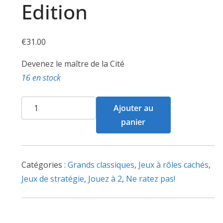
Edition
€
31.00
Devenez le maître de la Cité
16 en stock
quantité
Ajouter au
de
panier
Citadelles
-
4ème
Catégories :
Grands classiques
,
Jeux à rôles cachés
,
Edition
Jeux de stratégie
,
Jouez à 2
,
Ne ratez pas!