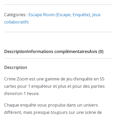
zoom
-
Catégories :
Escape Room (Escape, Enquête)
,
Jeux
Sa
collaboratifs
dernière
carte
Description
Informations complémentaires
Avis (0)
Description
Crime Zoom est une gamme de jeu d’enquête en 55
cartes pour 1 enquêteur et plus et pour des parties
d’environ 1 heure.
Chaque enquête vous propulse dans un univers
différent, mais presque toujours sur une scène de