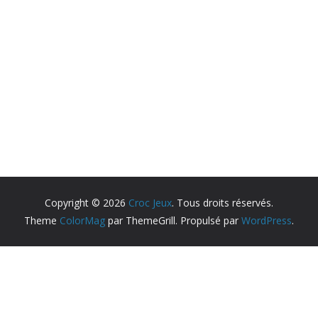
Copyright © 2026
Croc Jeux
. Tous droits réservés.
Theme
ColorMag
par ThemeGrill. Propulsé par
WordPress
.