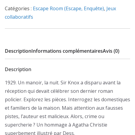
-
Catégories :
Escape Room (Escape, Enquête)
,
Jeux
Un
collaboratifs
écrivain
mortel
Description
Informations complémentaires
Avis (0)
Description
1929. Un manoir, la nuit. Sir Knox a disparu avant la
réception qui devait célébrer son dernier roman
policier. Explorez les pièces. Interrogez les domestiques
et familiers de la maison. Mais attention aux fausses
pistes, l’auteur est malicieux. Alors, crime ou
supercherie ? Un hommage à Agatha Christie
superbement illustré par Dess.