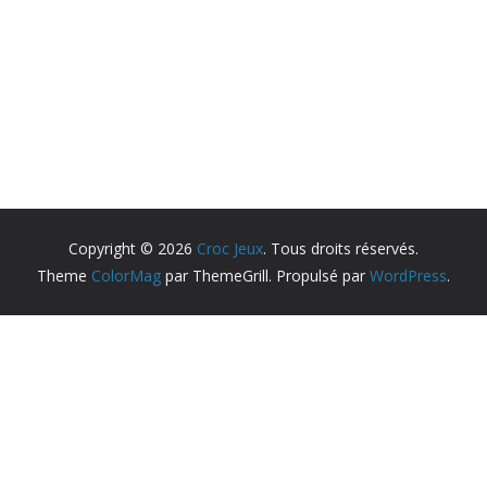
Copyright © 2026
Croc Jeux
. Tous droits réservés.
Theme
ColorMag
par ThemeGrill. Propulsé par
WordPress
.