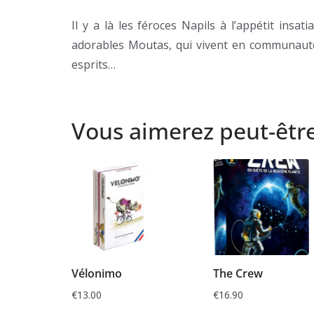
Il y a là les féroces Napils à l’appétit insa
adorables Moutas, qui vivent en communauté,
esprits…
Vous aimerez peut-êtr
Vélonimo
The Crew
€
13.00
€
16.90