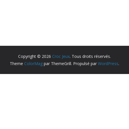
Copyright © 2026
Croc Jeux
. Tous droits réservés.
Theme
ColorMag
par ThemeGrill. Propulsé par
WordPress
.