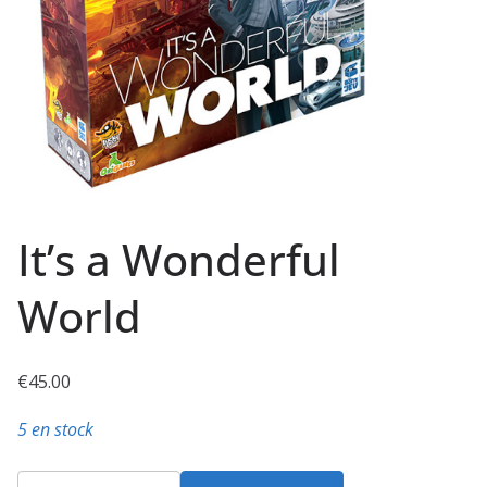
It’s a Wonderful
World
€
45.00
5 en stock
quantité