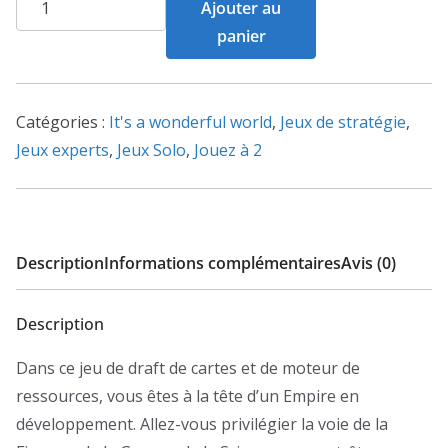
Ajouter au
de
panier
It's
a
Wonderful
Catégories :
It's a wonderful world
,
Jeux de stratégie
,
World
Jeux experts
,
Jeux Solo
,
Jouez à 2
Description
Informations complémentaires
Avis (0)
Description
Dans ce jeu de draft de cartes et de moteur de
ressources, vous êtes à la tête d’un Empire en
développement. Allez-vous privilégier la voie de la