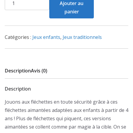
quantité
Ajouter au
de
panier
Jeu
fléchette
janod
Catégories :
Jeux enfants
,
Jeux traditionnels
-
Fête
Forraine
Description
Avis (0)
Description
Jouons aux fléchettes en toute sécurité grâce à ces
fléchettes aimantées adaptées aux enfants à partir de 4
ans ! Plus de fléchettes qui piquent, ces versions
aimantées se collent comme par magie à la cible. On se