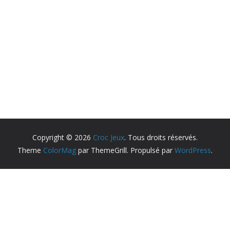
Copyright © 2026
Croc Jeux
. Tous droits réservés.
Theme
ColorMag
par ThemeGrill. Propulsé par
WordPress
.