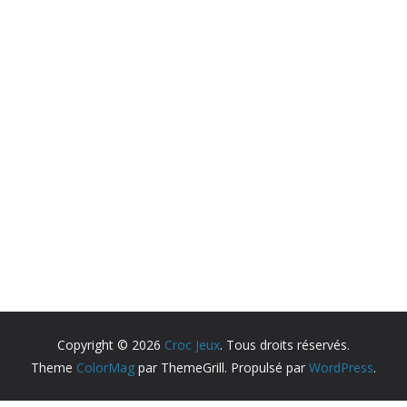
Copyright © 2026
Croc Jeux
. Tous droits réservés.
Theme
ColorMag
par ThemeGrill. Propulsé par
WordPress
.