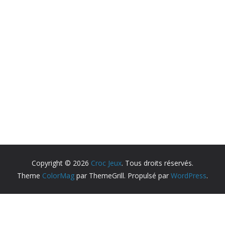
Copyright © 2026
Croc Jeux
. Tous droits réservés.
Theme
ColorMag
par ThemeGrill. Propulsé par
WordPress
.