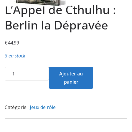
L’Appel de Cthulhu :
Berlin la Dépravée
€
44.99
3 en stock
quantité
Ajouter au
de
panier
L'Appel
de
Cthulhu
Catégorie :
Jeux de rôle
:
Berlin
la