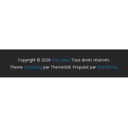
Copyright © 2026
Croc Jeux
. Tous droits réservés.
Theme
ColorMag
par ThemeGrill. Propulsé par
WordPress
.