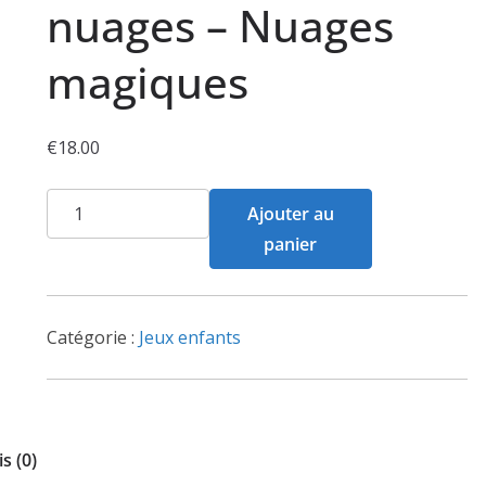
nuages – Nuages
magiques
€
18.00
quantité
Ajouter au
de
panier
Licornes
dans
les
Catégorie :
Jeux enfants
nuages
–
Nuages
magiques
s (0)