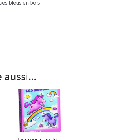
es bleus en bois
e aussi…
Licornes dans les