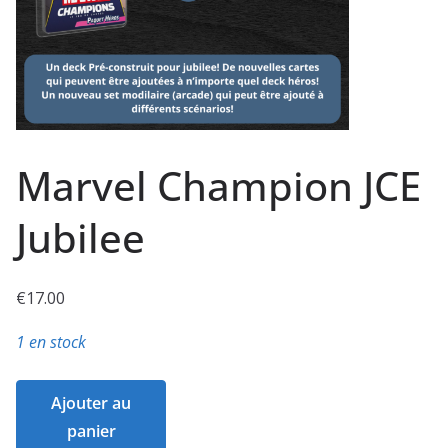
Marvel Champion JCE
Jubilee
€
17.00
1 en stock
quantité
Ajouter au
de
panier