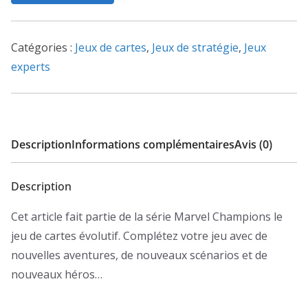
Marvel
Champion
JCE
Catégories :
Jeux de cartes
,
Jeux de stratégie
,
Jeux
Jubilee
experts
Description
Informations complémentaires
Avis (0)
Description
Cet article fait partie de la série Marvel Champions le
jeu de cartes évolutif. Complétez votre jeu avec de
nouvelles aventures, de nouveaux scénarios et de
nouveaux héros…