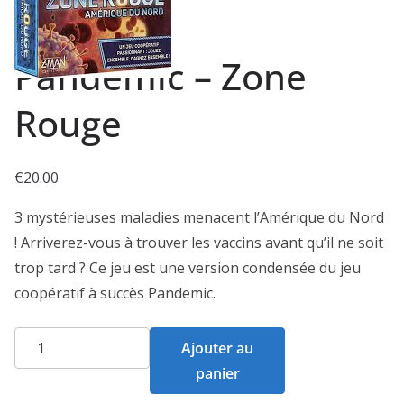
Pandemic – Zone
Rouge
€
20.00
3 mystérieuses maladies menacent l’Amérique du Nord
! Arriverez-vous à trouver les vaccins avant qu’il ne soit
trop tard ? Ce jeu est une version condensée du jeu
coopératif à succès Pandemic.
quantité
Ajouter au
de
panier
Pandemic