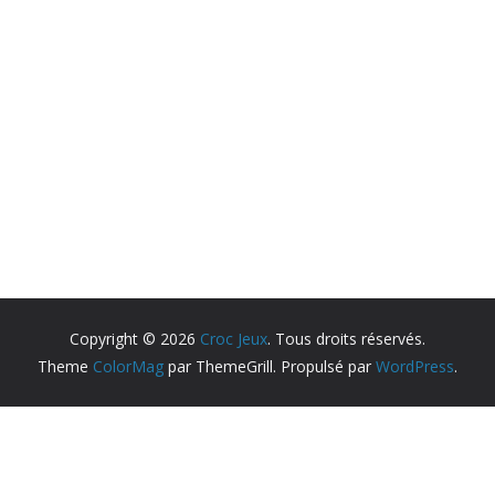
Copyright © 2026
Croc Jeux
. Tous droits réservés.
Theme
ColorMag
par ThemeGrill. Propulsé par
WordPress
.