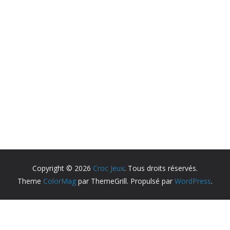
Copyright © 2026
Croc Jeux
. Tous droits réservés.
Theme
ColorMag
par ThemeGrill. Propulsé par
WordPress
.