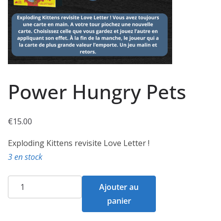
Power Hungry Pets
€
15.00
Exploding Kittens revisite Love Letter !
3 en stock
quantité
Ajouter au
de
panier
Power