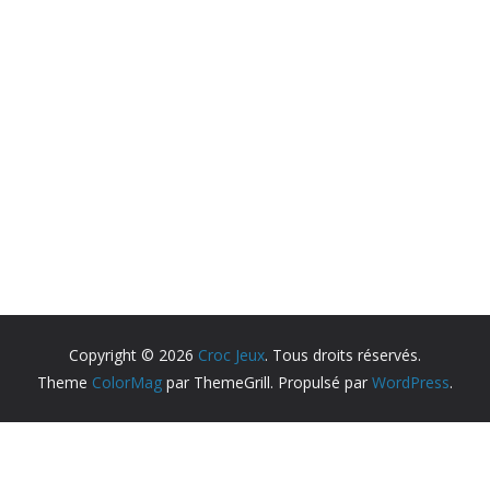
Copyright © 2026
Croc Jeux
. Tous droits réservés.
Theme
ColorMag
par ThemeGrill. Propulsé par
WordPress
.