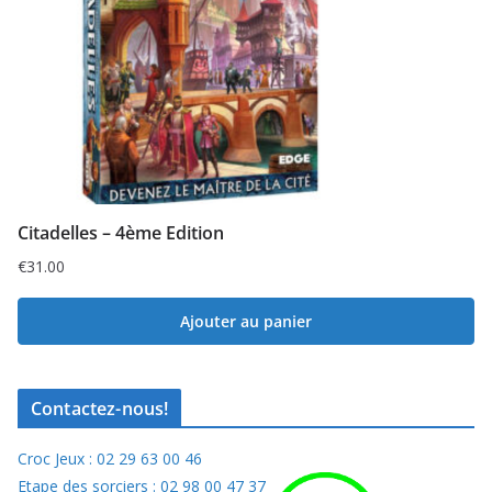
Citadelles – 4ème Edition
€
31.00
Ajouter au panier
Contactez-nous!
Croc Jeux : 02 29 63 00 46
Etape des sorciers : 02 98 00 47 37