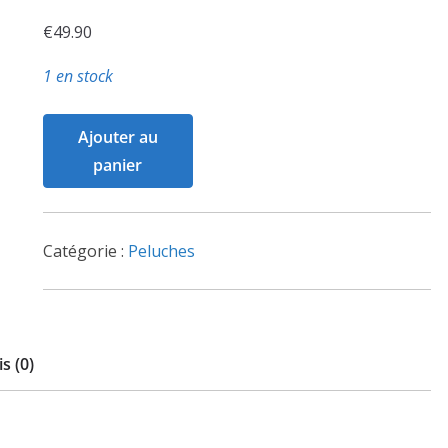
€
49.90
1 en stock
quantité
Ajouter au
de
panier
Peluche
Touffu
Catégorie :
Peluches
s (0)