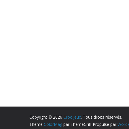
Copyright © 2026
Croc Jeux
. Tous droits réservés.
Theme
ColorMag
par ThemeGrill. Propulsé par
WordP