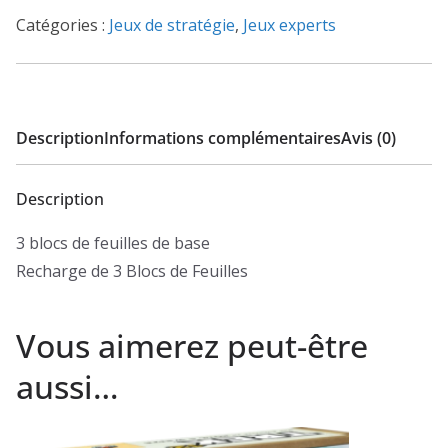
-
Catégories :
Jeux de stratégie
,
Jeux experts
Base
Camp
1
-
Description
Informations complémentaires
Avis (0)
3
Blocs
Description
de
Feuilles
3 blocs de feuilles de base
Recharge de 3 Blocs de Feuilles
Vous aimerez peut-être
aussi…