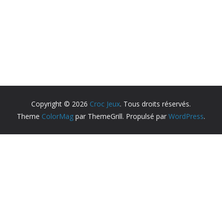
Copyright © 2026
Croc Jeux
. Tous droits réservés.
Theme
ColorMag
par ThemeGrill. Propulsé par
WordPress
.