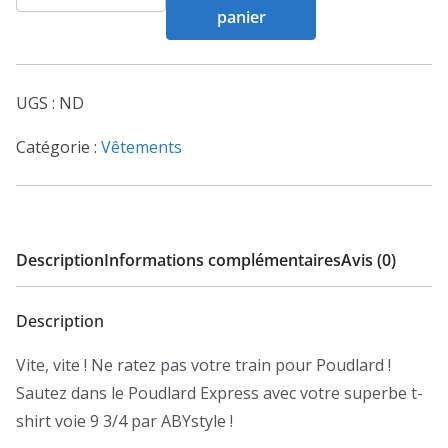
de
panier
Tshirt
"9
3/4"
UGS :
ND
homme
MC
Catégorie :
Vêtements
gris
foncé
Description
Informations complémentaires
Avis (0)
Description
Vite, vite ! Ne ratez pas votre train pour Poudlard !
Sautez dans le Poudlard Express avec votre superbe t-
shirt voie 9 3/4 par ABYstyle !