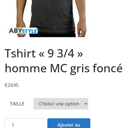
Tshirt « 9 3/4 »
homme MC gris foncé
€
24.95
TAILLE
quantité
Ajouter au