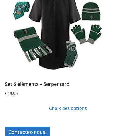
variations.
Les
options
peuvent
être
choisies
sur
la
page
du
Set 6 éléments – Serpentard
produit
€
49.95
Choix des options
Ce
produit
Contactez-nous!
a