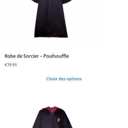
peuvent
être
choisies
sur
la
page
du
Robe de Sorcier – Poufsouffle
produit
€
79.95
Choix des options
Ce
produit
a
plusieurs
variations.