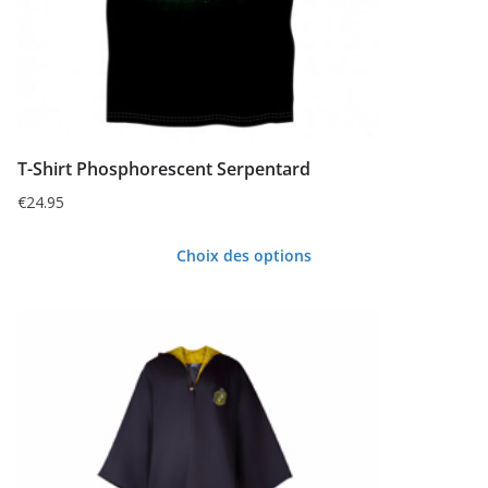
T-Shirt Phosphorescent Serpentard
€
24.95
Choix des options
Ce
produit
a
plusieurs
variations.
Les
options