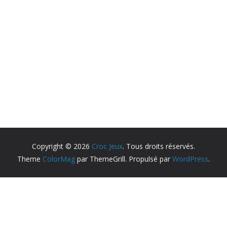
Copyright © 2026
Croc Jeux
. Tous droits réservés.
Theme
ColorMag
par ThemeGrill. Propulsé par
WordPress
.