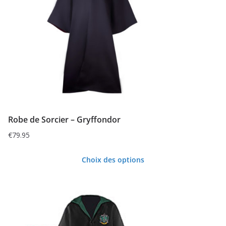
Les
options
peuvent
être
choisies
sur
la
page
du
Robe de Sorcier – Gryffondor
produit
€
79.95
Choix des options
Ce
produit
a
plusieurs