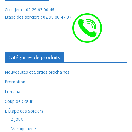
plusieurs
Croc Jeux : 02 29 63 00 46
variations.
Etape des sorciers : 02 98 00 47 37
Les
options
peuvent
être
choisies
Catégories de produits
sur
Nouveautés et Sorties prochaines
la
page
Promotion
du
Lorcana
produit
Coup de Cœur
L'Étape des Sorciers
Bijoux
Maroquinerie