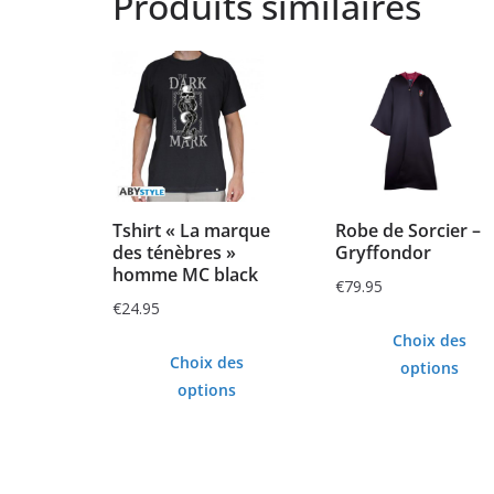
Produits similaires
Tshirt « La marque
Robe de Sorcier –
des ténèbres »
Gryffondor
homme MC black
€
79.95
€
24.95
Choix des
Choix des
options
options
Ce
Ce
produit
produit
a
a