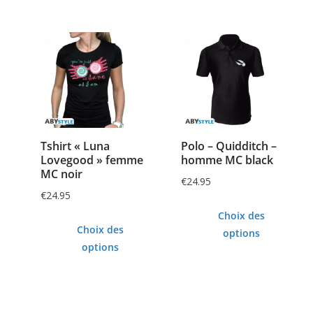
Tshirt « Luna
Polo – Quidditch –
Lovegood » femme
homme MC black
MC noir
€
24.95
€
24.95
Choix des
Choix des
options
options
Ce
Ce
produit
produit
a
a