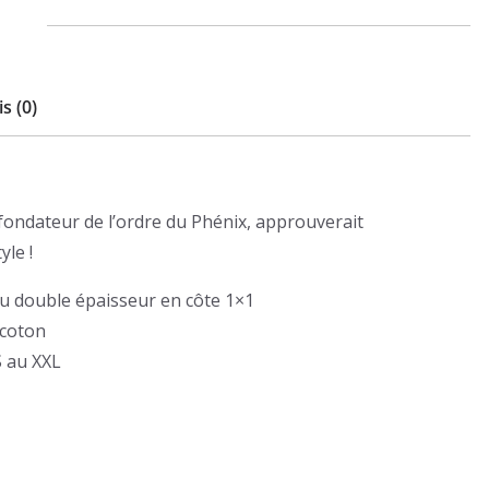
MC
Natural
s (0)
 fondateur de l’ordre du Phénix, approuverait
yle !
ou double épaisseur en côte 1×1
 coton
S au XXL