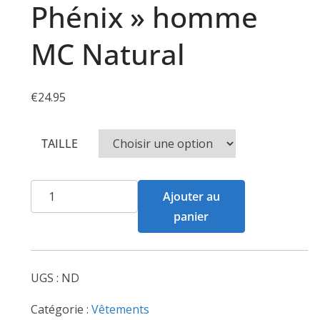
Phénix » homme
MC Natural
€
24.95
TAILLE
quantité
Ajouter au
de
panier
Tshirt
"Ordre
du
UGS :
ND
Phénix"
homme
Catégorie :
Vêtements