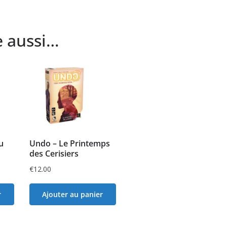
e aussi…
u
Undo – Le Printemps
des Cerisiers
€
12.00
r
Ajouter au panier