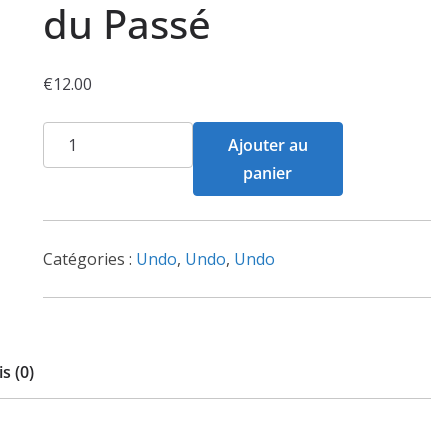
du Passé
€
12.00
quantité
Ajouter au
de
panier
Undo
-
Prisonnier
Catégories :
Undo
,
Undo
,
Undo
du
Passé
s (0)