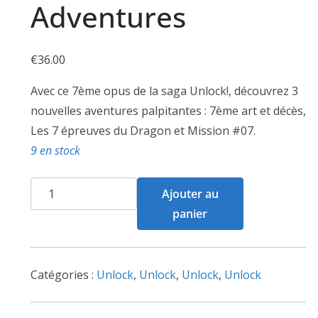
Adventures
€
36.00
Avec ce 7ème opus de la saga Unlock!, découvrez 3
nouvelles aventures palpitantes : 7ème art et décès,
Les 7 épreuves du Dragon et Mission #07.
9 en stock
quantité
Ajouter au
de
panier
Unlock
!
Epic
Catégories :
Unlock
,
Unlock
,
Unlock
,
Unlock
Adventures