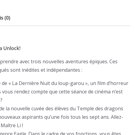
s (0)
a Unlock!
rprendre avec trois nouvelles aventures épiques. Ces
ués sont inédites et indépendantes :
e de « La Dernière Nuit du loup-garou », un film d’horreur
ous vous rendez compte que cette séance de cinéma n’est
 ?
 de la nouvelle cuvée des élèves du Temple des dragons
 nouveaux aspirants qu’une fois tous les sept ans. Allez-
Maître Li !
ence Eagle. Dans le cadre de vos fonctions, vous êtes