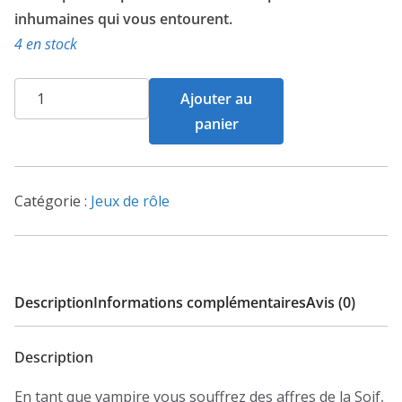
inhumaines qui vous entourent.
4 en stock
quantité
Ajouter au
de
panier
Vampire
:
La
Catégorie :
Jeux de rôle
mascarade
V5
Description
Informations complémentaires
Avis (0)
Description
En tant que vampire vous souffrez des affres de la Soif,