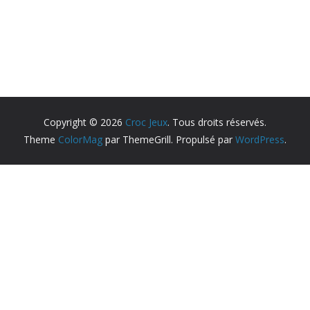
Copyright © 2026
Croc Jeux
. Tous droits réservés.
Theme
ColorMag
par ThemeGrill. Propulsé par
WordPress
.