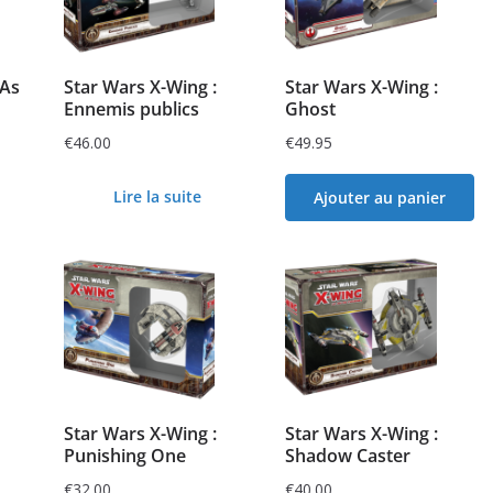
 As
Star Wars X-Wing :
Star Wars X-Wing :
Ennemis publics
Ghost
€
46.00
€
49.95
Lire la suite
Ajouter au panier
Star Wars X-Wing :
Star Wars X-Wing :
Punishing One
Shadow Caster
€
32.00
€
40.00