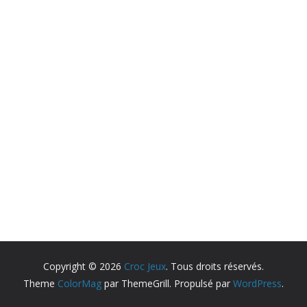
Copyright © 2026
Croc Jeux
. Tous droits réservés.
Theme
ColorMag
par ThemeGrill. Propulsé par
WordPress
.