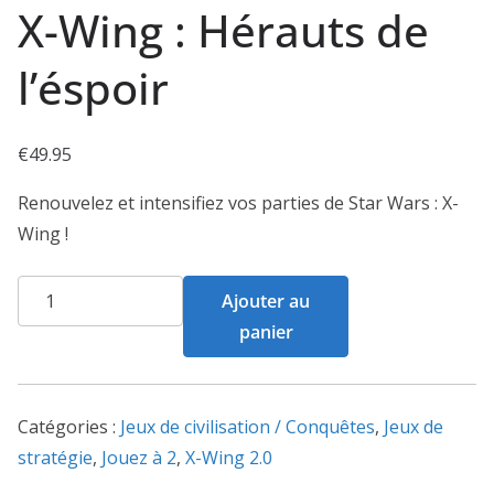
X-Wing : Hérauts de
l’éspoir
€
49.95
Renouvelez et intensifiez vos parties de Star Wars : X-
Wing !
quantité
Ajouter au
de
panier
X-
Wing
:
Catégories :
Jeux de civilisation / Conquêtes
,
Jeux de
Hérauts
stratégie
,
Jouez à 2
,
X-Wing 2.0
de