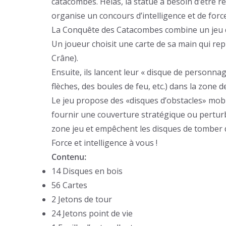
catacombes. Hélas, la statue à besoin d’être r
organise un concours d’intelligence et de for
La Conquête des Catacombes combine un jeu de
Un joueur choisit une carte de sa main qui re
Crâne).
Ensuite, ils lancent leur « disque de personna
flèches, des boules de feu, etc.) dans la zone 
Le jeu propose des «disques d’obstacles» mobi
fournir une couverture stratégique ou perturb
zone jeu et empêchent les disques de tomber d
Force et intelligence à vous !
Contenu:
14 Disques en bois
56 Cartes
2 Jetons de tour
24 Jetons point de vie