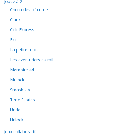
Jouez à 2
Chronicles of crime
Clank
Colt Express
Exit
La petite mort
Les aventuriers du rail
Mémoire 44
Mr.Jack
Smash Up
Time Stories
Undo
Unlock
Jeux collaboratifs