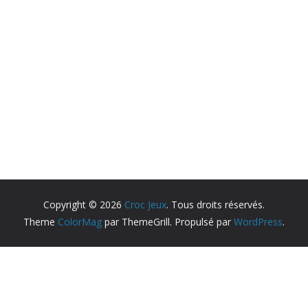
Copyright © 2026
Croc Jeux
. Tous droits réservés.
Theme
ColorMag
par ThemeGrill. Propulsé par
WordPress
.