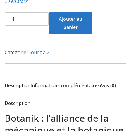
20 en stock
quantité
Ajouter au
de
panier
Botanik
Catégorie :
Jouez à 2
Description
Informations complémentaires
Avis (0)
Description
Botanik : l’alliance de la
mécanique et la botanique