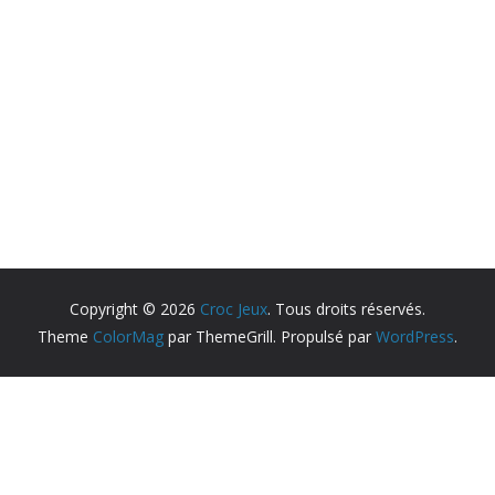
Copyright © 2026
Croc Jeux
. Tous droits réservés.
Theme
ColorMag
par ThemeGrill. Propulsé par
WordPress
.