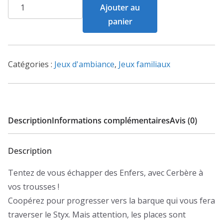
quantité
Ajouter au
de
panier
Cerbère
Catégories :
Jeux d'ambiance
,
Jeux familiaux
Description
Informations complémentaires
Avis (0)
Description
Tentez de vous échapper des Enfers, avec Cerbère à
vos trousses !
Coopérez pour progresser vers la barque qui vous fera
traverser le Styx. Mais attention, les places sont