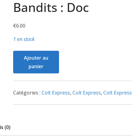
Bandits : Doc
€
6.00
1 en stock
quantité
Ajouter au
de
panier
Colt
Express
-
Catégories :
Colt Express
,
Colt Express
,
Colt Express
Bandits
:
Doc
s (0)