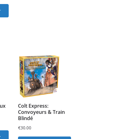
r
eux
Colt Express:
Convoyeurs & Train
Blindé
€
30.00
r