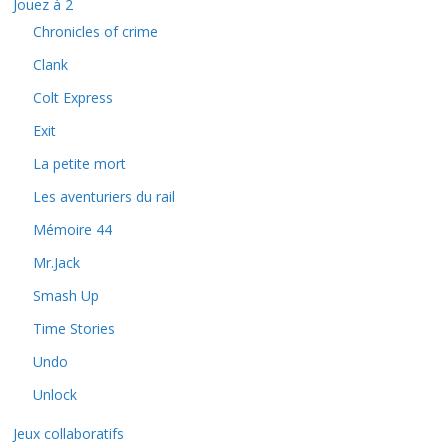
Jouez à 2
Chronicles of crime
Clank
Colt Express
Exit
La petite mort
Les aventuriers du rail
Mémoire 44
Mr.Jack
Smash Up
Time Stories
Undo
Unlock
Jeux collaboratifs