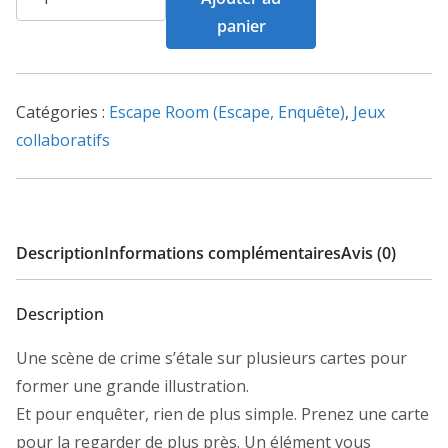
de
panier
Crime
zoom
-
Catégories :
Escape Room (Escape, Enquête)
,
Jeux
Fenêtre
collaboratifs
sur
crimes
Description
Informations complémentaires
Avis (0)
Description
Une scène de crime s’étale sur plusieurs cartes pour
former une grande illustration.
Et pour enquêter, rien de plus simple. Prenez une carte
pour la regarder de plus près. Un élément vous