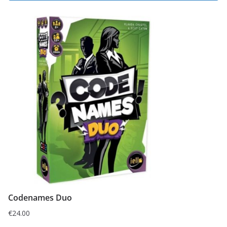
Codenames Duo
€
24.00