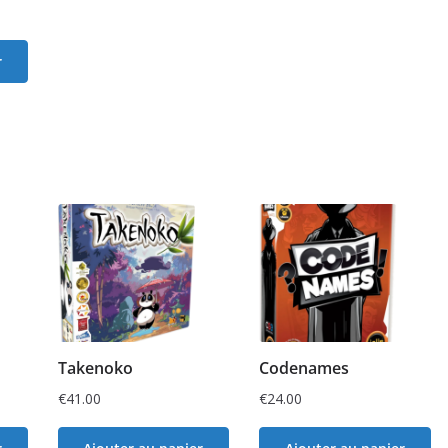
r
Takenoko
Codenames
€
41.00
€
24.00