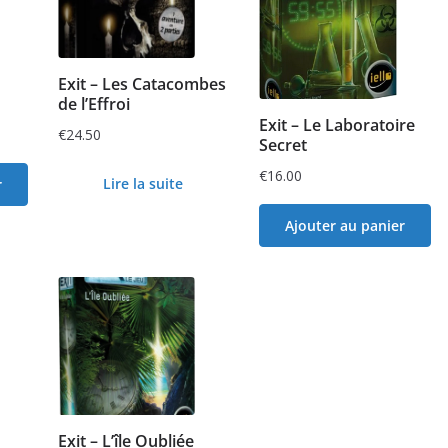
Exit – Les Catacombes
de l’Effroi
Exit – Le Laboratoire
€
24.50
Secret
€
16.00
Lire la suite
r
Ajouter au panier
Exit – L’île Oubliée