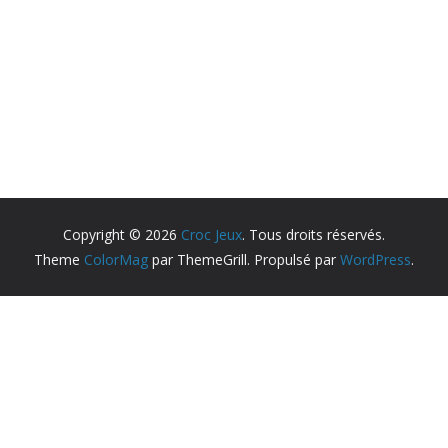
Copyright © 2026
Croc Jeux
. Tous droits réservés.
Theme
ColorMag
par ThemeGrill. Propulsé par
WordPress
.