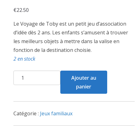
€
22.50
Le Voyage de Toby est un petit jeu d’association
d’idée dès 2 ans. Les enfants s’amusent à trouver
les meilleurs objets à mettre dans la valise en
fonction de la destination choisie.
2 en stock
quantité
Ajouter au
de
panier
Le
Voyage
de
Catégorie :
Jeux familiaux
Toby