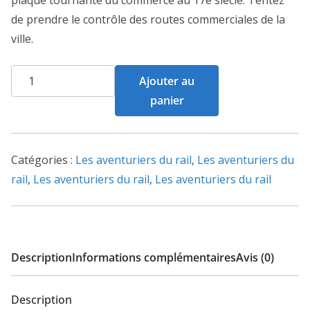
plaque tournante du commerce au 17e siècle. Tentez
de prendre le contrôle des routes commerciales de la
ville.
quantité
Ajouter au
de
panier
Les
Aventuriers
du
Catégories :
Les aventuriers du rail
,
Les aventuriers du
Rail
rail
,
Les aventuriers du rail
,
Les aventuriers du rail
-
Amsterdam
Description
Informations complémentaires
Avis (0)
Description