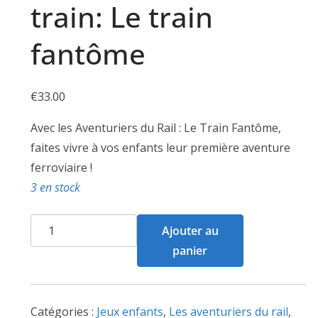
train: Le train
fantôme
€
33.00
Avec les Aventuriers du Rail : Le Train Fantôme,
faites vivre à vos enfants leur première aventure
ferroviaire !
3 en stock
quantité
Ajouter au
de
panier
Les
aventuriers
du
Catégories :
Jeux enfants
,
Les aventuriers du rail
,