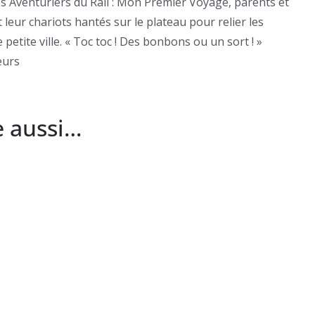
es Aventuriers du Rail : Mon Premier Voyage, parents et
 leur chariots hantés sur le plateau pour relier les
etite ville. « Toc toc ! Des bonbons ou un sort ! »
eurs
e aussi…