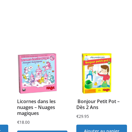
Licornes dans les
Bonjour Petit Pot –
nuages – Nuages
Dès 2 Ans
magiques
€
29.95
€
18.00
r
Ajouter au panier